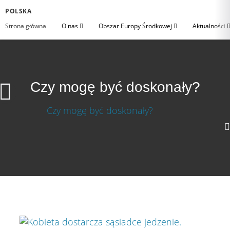
POLSKA
Strona główna
O nas
Obszar Europy Środkowej
Aktualności
Czy mogę być doskonały?
720p
360p