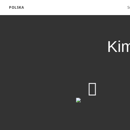
POLSKA
S
Kim
720p
360p