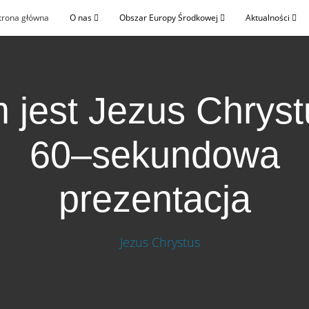
trona główna
O nas
Obszar Europy Środkowej
Aktualności
 jest Jezus Chrys
60–sekundowa
prezentacja