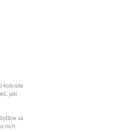
 kościoła
ć, jaki
ójdźcie za
do nich: