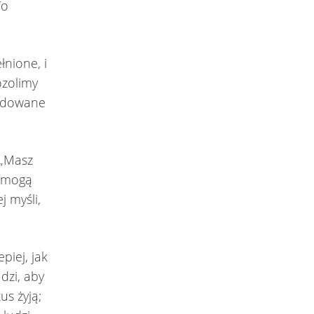
To
łnione, i
ozolimy
aładowane
 „Masz
e mogą
j myśli,
piej, jak
dzi, aby
us żyją;