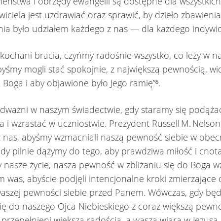
ieństwa i obrzędy ewangelii są dostępne dla wszystkich 
wiciela jest uzdrawiać oraz sprawić, by dzieło zbawienia
ia było udziałem każdego z nas — dla każdego indywid
ukochani bracia, czyńmy radośnie wszystko, co leży w n
byśmy mogli stać spokojnie, z największą pewnością, wi
 Boga i aby objawione było Jego ramię”⁶.
ważni w naszym świadectwie, gdy staramy się podążać
a i wzrastać w uczniostwie. Prezydent Russell M. Nelso
 nas, abyśmy wzmacniali naszą pewność siebie w obec
edy pilnie dążymy do tego, aby prawdziwa miłość i cnot
y nasze życie, nasza pewność w zbliżaniu się do Boga w
 was, abyście podjęli intencjonalne kroki zmierzające
aszej pewności siebie przed Panem. Wówczas, gdy bę
ię do naszego Ojca Niebieskiego z coraz większą pewno
przepełnieni większą radością, a wasza wiara w Jezusa