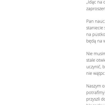
„Idąc na 
zaproszen
Pan naucz
staniecie
na pustko
będą na w
Nie musim
stale otw
uczynić, 
nie wątpci
Naszym ob
potrafimy
przyszli d