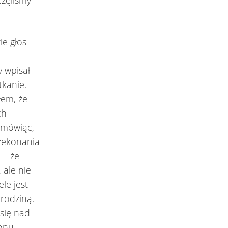
częliśmy
ie głos
y wpisał
tkanie.
łem, że
ch
, mówiąc,
rzekonania
 — że
 ale nie
le jest
 rodziną.
 się nad
onu,