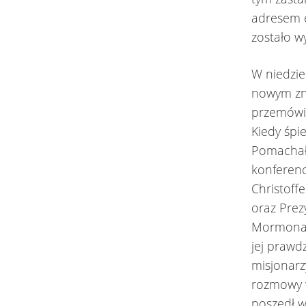
adresem e
zostało w
W niedzie
nowym zna
przemówie
Kiedy śpi
Pomachał
konferenc
Christoff
oraz Prez
Mormona w
jej prawd
misjonarz
rozmowy w
poszedł w