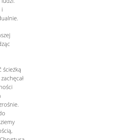
ludzi.
 i
ualnie.
aszej
dząc
 ścieżką
n zachęcał
ności
a
zrośnie.
 do
dziemy
ścią,
 Chrystusa