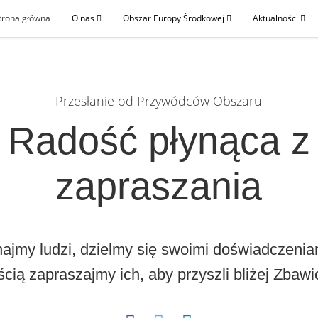
trona główna
O nas
Obszar Europy Środkowej
Aktualności
Przesłanie od Przywódców Obszaru
Radość płynąca z
zapraszania
ajmy ludzi, dzielmy się swoimi doświadczeniam
ścią zapraszajmy ich, aby przyszli bliżej Zbawic