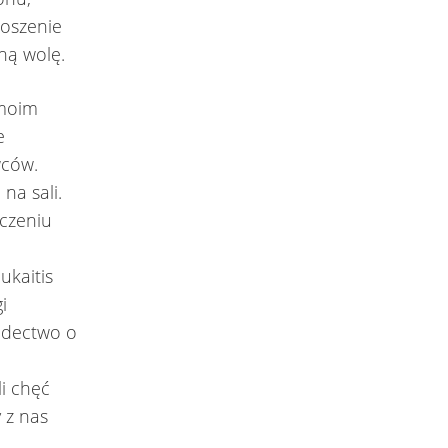
roszenie
ną wolę.
 moim
e
wców.
na sali.
czeniu
ukaitis
i
adectwo o
li chęć
 z nas