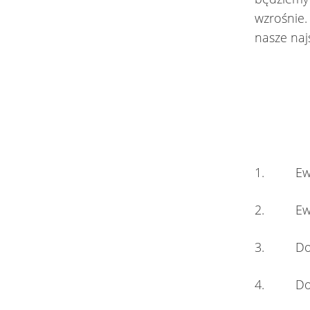
wzrośnie.
nasze naj
1. Ew. 
2. Ew. 
3. Doktr
4. Doktr