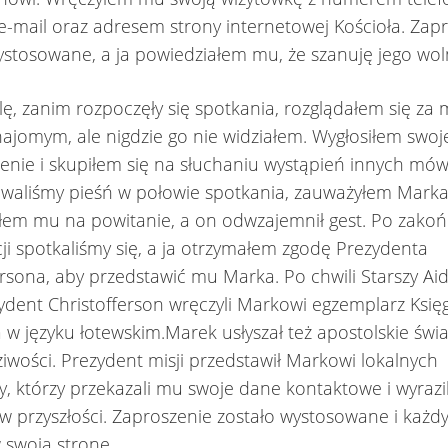
-mail oraz adresem strony internetowej Kościoła. Zap
ystosowane, a ja powiedziałem mu, że szanuję jego wol
lę, zanim rozpoczęły się spotkania, rozglądałem się za
jomym, ale nigdzie go nie widziałem. Wygłosiłem swoj
nie i skupiłem się na słuchaniu wystąpień innych mó
ewaliśmy pieśń w połowie spotkania, zauważyłem Marka 
em mu na powitanie, a on odwzajemnił gest. Po zakoń
ji spotkaliśmy się, a ja otrzymałem zgodę Prezydenta
ersona, aby przedstawić mu Marka. Po chwili Starszy Aid
ydent Christofferson wręczyli Markowi egzemplarz Księg
 języku łotewskim.Marek usłyszał też apostolskie świ
ziwości. Prezydent misji przedstawił Markowi lokalnych
y, którzy przekazali mu swoje dane kontaktowe i wyrazi
 przyszłości. Zaproszenie zostało wystosowane i każdy
 swoją stronę.