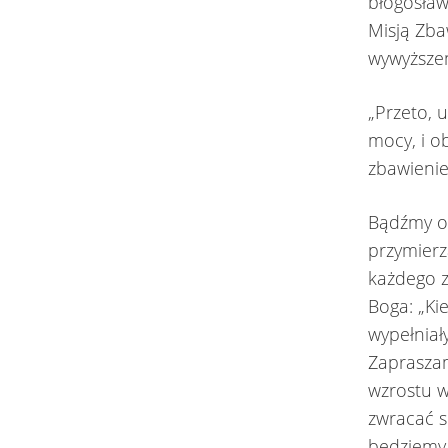
błogosław
Misją Zba
wywyższen
„Przeto, 
mocy, i o
zbawienie
Bądźmy od
przymierz
każdego z
Boga: „Ki
wypełniał
Zapraszam
wzrostu w
zwracać s
będziemy 