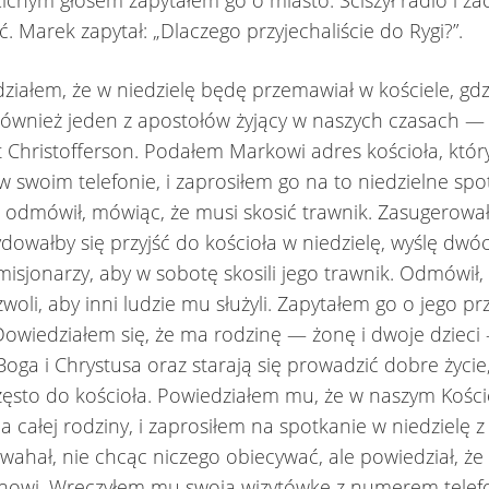
ichym głosem zapytałem go o miasto. Ściszył radio i za
. Marek zapytał: „Dlaczego przyjechaliście do Rygi?”.
iałem, że w niedzielę będę przemawiał w kościele, gdz
również jeden z apostołów żyjący w naszych czasach —
 Christofferson. Podałem Markowi adres kościoła, któr
 swoim telefonie, i zaprosiłem go na to niedzielne spo
 odmówił, mówiąc, że musi skosić trawnik. Zasugerowa
cydowałby się przyjść do kościoła w niedzielę, wyślę dwó
isjonarzy, aby w sobotę skosili jego trawnik. Odmówił
zwoli, aby inni ludzie mu służyli. Zapytałem go o jego p
. Dowiedziałem się, że ma rodzinę — żonę i dwoje dzieci
Boga i Chrystusa oraz starają się prowadzić dobre życie,
ęsto do kościoła. Powiedziałem mu, że w naszym Koście
a całej rodziny, i zaprosiłem na spotkanie w niedzielę z
 wahał, nie chcąc niczego obiecywać, ale powiedział, że
anowi. Wręczyłem mu swoją wizytówkę z numerem telef