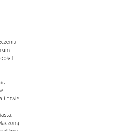
zczenia
trum
adości
a,
 w
na Łotwie
iasta.
włączoną