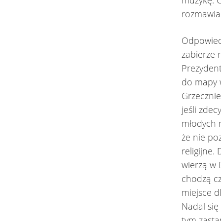
muzykę. C
rozmawiać
Odpowiedz
zabierze 
Prezydent
do mapy w
Grzecznie
jeśli zde
młodych m
że nie po
religijne
wierzą w 
chodzą cz
miejsce dl
Nadal się
tym zast