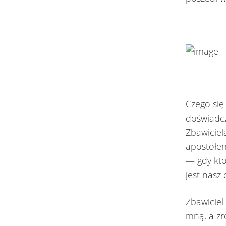
Czego się
doświadcze
Zbawiciel
apostołem
— gdy kto
jest nasz 
Zbawiciel
mną, a zr