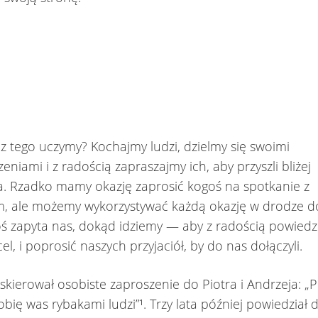
 z tego uczymy? Kochajmy ludzi, dzielmy się swoimi
niami i z radością zapraszajmy ich, aby przyszli bliżej
a. Rzadko mamy okazję zaprosić kogoś na spotkanie z
, ale możemy wykorzystywać każdą okazję w drodze do
ś zapyta nas, dokąd idziemy — aby z radością powiedzie
cel, i poprosić naszych przyjaciół, by do nas dołączyli.
 skierował osobiste zaproszenie do Piotra i Andrzeja: „P
obię was rybakami ludzi”¹. Trzy lata później powiedział 