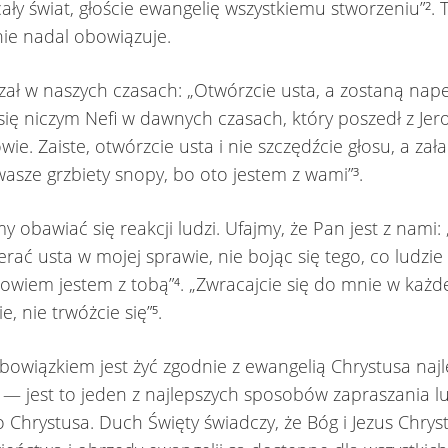
cały świat, głoście ewangelię wszystkiemu stworzeniu”². 
ie nadal obowiązuje.
ał w naszych czasach: „Otwórzcie usta, a zostaną nape
 się niczym Nefi w dawnych czasach, który poszedł z Jer
wie. Zaiste, otwórzcie usta i nie szczędźcie głosu, a z
asze grzbiety snopy, bo oto jestem z wami”³.
y obawiać się reakcji ludzi. Ufajmy, że Pan jest z nami:
ierać usta w mojej sprawie, nie bojąc się tego, co ludzi
bowiem jestem z tobą”⁴. „Zwracajcie się do mnie w każde
e, nie trwóżcie się”⁵.
owiązkiem jest żyć zgodnie z ewangelią Chrystusa najle
 — jest to jeden z najlepszych sposobów zapraszania lu
o Chrystusa. Duch Święty świadczy, że Bóg i Jezus Chryst