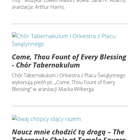
mój”. Muzyka: Lowell Mason, słowa: Sarah F. Adams,
aranżacja: Arthur Harris.
Come, Thou Fount of Every Blessing
- Chór Tabernakulum
Chór Tabernakulum i Orkiestra z Placu Świątynnego
wykonują pieśń pt. „Come, Thou Fount of Every
Blessing” w aranżacji Macka Wilberga
Naucz mnie chodzić tą drogą – The
Tabernacle Choir at Temple Square