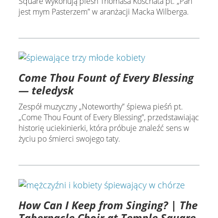
Square wykonują pieśń Thomasa Koschata pt. „Pan
jest mym Pasterzem” w aranżacji Macka Wilberga.
Come Thou Fount of Every Blessing
— teledysk
Zespół muzyczny „Noteworthy” śpiewa pieśń pt.
„Come Thou Fount of Every Blessing”, przedstawiając
historię uciekinierki, która próbuje znaleźć sens w
życiu po śmierci swojego taty.
How Can I Keep from Singing? | The
Tabernacle Choir at Temple Square