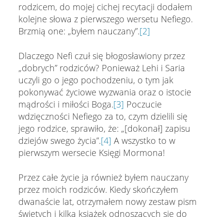
rodzicem, do mojej cichej recytacji dodałem
kolejne słowa z pierwszego wersetu Nefiego.
Brzmią one: „byłem nauczany”.
[2]
Dlaczego Nefi czuł się błogosławiony przez
„dobrych” rodziców? Ponieważ Lehi i Saria
uczyli go o jego pochodzeniu, o tym jak
pokonywać życiowe wyzwania oraz o istocie
mądrości i miłości Boga.
[3]
Poczucie
wdzięczności Nefiego za to, czym dzielili się
jego rodzice, sprawiło, że: „[dokonał] zapisu
dziejów swego życia”.
[4]
A wszystko to w
pierwszym wersecie Księgi Mormona!
Przez całe życie ja również byłem nauczany
przez moich rodziców. Kiedy skończyłem
dwanaście lat, otrzymałem nowy zestaw pism
świętych i kilka książek odnoszących się do