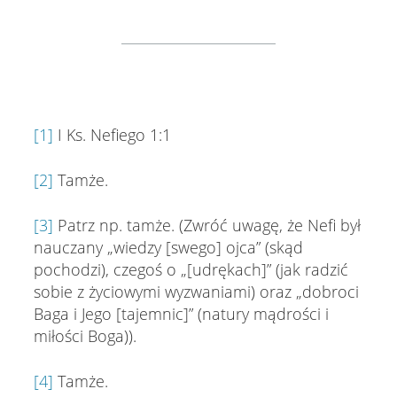
[1]
I Ks. Nefiego 1:1
[2]
Tamże.
[3]
Patrz np. tamże. (Zwróć uwagę, że Nefi był
nauczany „wiedzy [swego] ojca” (skąd
pochodzi), czegoś o „[udrękach]” (jak radzić
sobie z życiowymi wyzwaniami) oraz „dobroci
Baga i Jego [tajemnic]” (natury mądrości i
miłości Boga)).
[4]
Tamże.