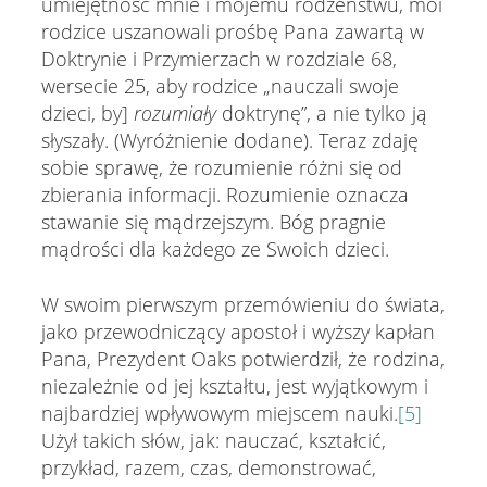
umiejętność mnie i mojemu rodzeństwu, moi
rodzice uszanowali prośbę Pana zawartą w
Doktrynie i Przymierzach w rozdziale 68,
wersecie 25, aby rodzice „nauczali swoje
dzieci, by]
rozumiały
doktrynę”, a nie tylko ją
słyszały. (Wyróżnienie dodane). Teraz zdaję
sobie sprawę, że rozumienie różni się od
zbierania informacji. Rozumienie oznacza
stawanie się mądrzejszym. Bóg pragnie
mądrości dla każdego ze Swoich dzieci.
W swoim pierwszym przemówieniu do świata,
jako przewodniczący apostoł i wyższy kapłan
Pana, Prezydent Oaks potwierdził, że rodzina,
niezależnie od jej kształtu, jest wyjątkowym i
najbardziej wpływowym miejscem nauki.
[5]
Użył takich słów, jak: nauczać, kształcić,
przykład, razem, czas, demonstrować,