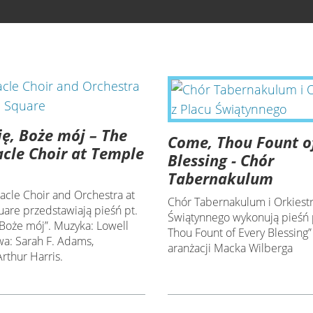
Cię, Boże mój – The
Come, Thou Fount o
cle Choir at Temple
Blessing - Chór
Tabernakulum
acle Choir and Orchestra at
Chór Tabernakulum i Orkiestr
are przedstawiają pieśń pt.
Świątynnego wykonują pieśń 
, Boże mój”. Muzyka: Lowell
Thou Fount of Every Blessing”
wa: Sarah F. Adams,
aranżacji Macka Wilberga
Arthur Harris.