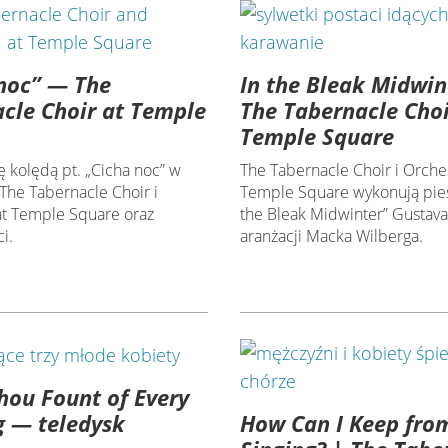
noc” — The
In the Bleak Midwin
cle Choir at Temple
The Tabernacle Choi
Temple Square
ę kolędą pt. „Cicha noc” w
The Tabernacle Choir i Orches
The Tabernacle Choir i
Temple Square wykonują pieś
at Temple Square oraz
the Bleak Midwinter” Gustava
i.
aranżacji Macka Wilberga.
ou Fount of Every
How Can I Keep fro
g — teledysk