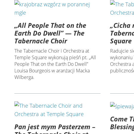
„All People That on the
„Cicha 
Earth Do Dwell” — The
Taberna
Tabernacle Choir
Square
The Tabernacle Choir i Orchestra at
Radujcie si
Temple Square wykonują pieśń pt. „All
wykonaniu 
People That on the Earth Do Dwell”
Orchestra 
Louisa Bourgeois w aranżacji Macka
publicznośc
Wilberga.
Come Th
Pan jest mym Pasterzem –
Blessin