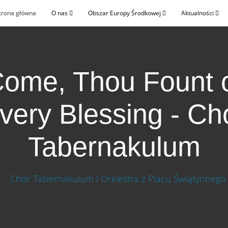
trona główna
O nas
Obszar Europy Środkowej
Aktualności
ome, Thou Fount 
very Blessing - Ch
Tabernakulum