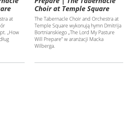
rnacle
Prepare | The Tabernacle
uare
Choir at Temple Square
tra at
The Tabernacle Choir and Orchestra at
wór
Temple Square wykonują hymn Dmitrija
 pt. „How
Bortnianskiego „The Lord My Pasture
dług
Will Prepare” w aranżacji Macka
Wilberga.