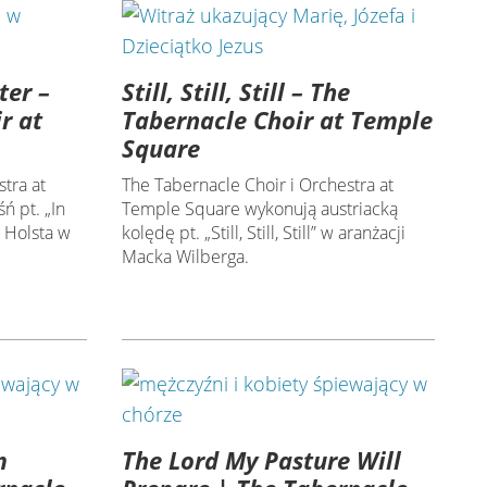
ter –
Still, Still, Still – The
r at
Tabernacle Choir at Temple
Square
tra at
The Tabernacle Choir i Orchestra at
ń pt. „In
Temple Square wykonują austriacką
 Holsta w
kolędę pt. „Still, Still, Still” w aranżacji
Macka Wilberga.
m
The Lord My Pasture Will