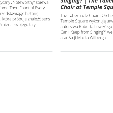
Singing? | The Tabe
yczny „Noteworthy” śpiewa
Choir at Temple Sq
„Come Thou Fount of Every
przedstawiając historię
The Tabernacle Choir i Orches
i, która próbuje znaleźć sens
Temple Square wykonują ut
śmierci swojego taty.
autorstwa Roberta Lowry’ego
Can I Keep from Singing?” we
aranżacji Macka Wilberga.