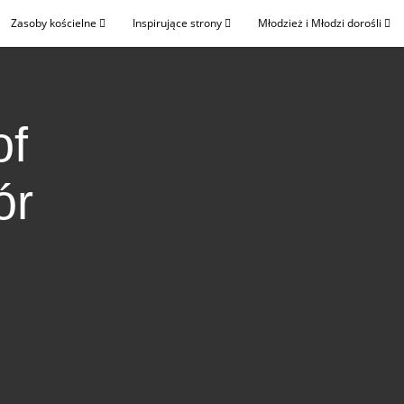
Zasoby kościelne
Inspirujące strony
Młodzież i Młodzi dorośli
of
ór