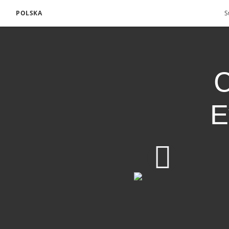
POLSKA
S
C
E