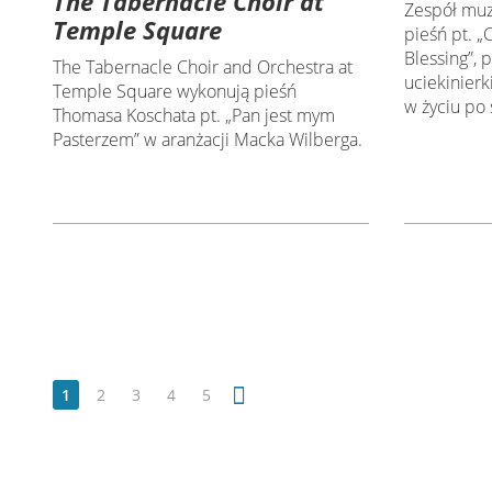
The Tabernacle Choir at
Zespół muz
Temple Square
pieśń pt. 
Blessing”, 
The Tabernacle Choir and Orchestra at
uciekinierk
Temple Square wykonują pieśń
w życiu po 
Thomasa Koschata pt. „Pan jest mym
Pasterzem” w aranżacji Macka Wilberga.
1
2
3
4
5