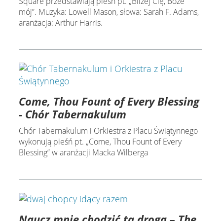
Square przedstawiają pieśń pt. „Bliżej Cię, Boże
mój”. Muzyka: Lowell Mason, słowa: Sarah F. Adams,
aranżacja: Arthur Harris.
Come, Thou Fount of Every Blessing
- Chór Tabernakulum
Chór Tabernakulum i Orkiestra z Placu Świątynnego
wykonują pieśń pt. „Come, Thou Fount of Every
Blessing” w aranżacji Macka Wilberga
Naucz mnie chodzić tą drogą – The