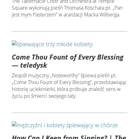
The Tabernacle Choir and Orchestra at Temple
Square wykonują pieśń Thomasa Koschata pt. „Pan
jest mym Pasterzem” w aranżacji Macka Wilberga.
Come Thou Fount of Every Blessing
— teledysk
Zespół muzyczny „Noteworthy” śpiewa pieśń pt.
„Come Thou Fount of Every Blessing”, przedstawiając
historię uciekinierki, która próbuje znaleźć sens w
życiu po śmierci swojego taty.
How Can I Keep from Singing? | The