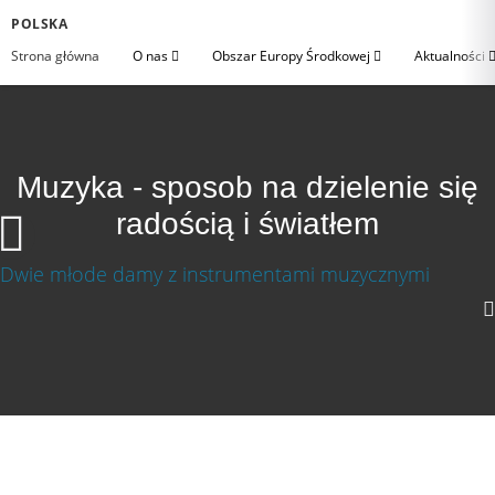
POLSKA
Strona główna
O nas
Obszar Europy Środkowej
Aktualności
Muzyka - sposob na dzielenie się
radością i światłem
Muzyka - sposób na dzielenie się radością i
światłem
640p