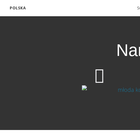
POLSKA
S
Nar
Narzędzia, które dał 
720p