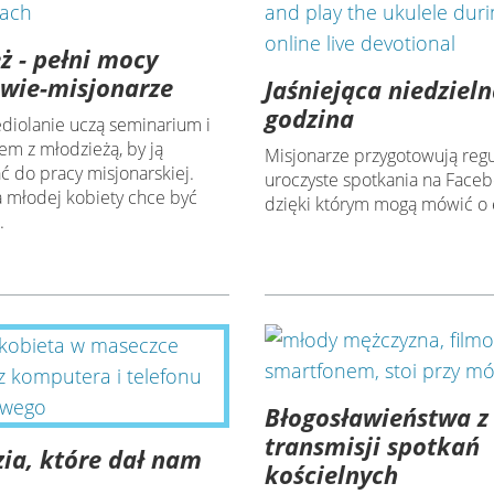
ż - pełni mocy
wie-misjonarze
Jaśniejąca niedziel
godzina
ediolanie uczą seminarium i
em z młodzieżą, by ją
Misjonarze przygotowują reg
ć do pracy misjonarskiej.
uroczyste spotkania na Faceb
a młodej kobiety chce być
dzięki którym mogą mówić o 
.
Błogosławieństwa z
transmisji spotkań
ia, które dał nam
kościelnych