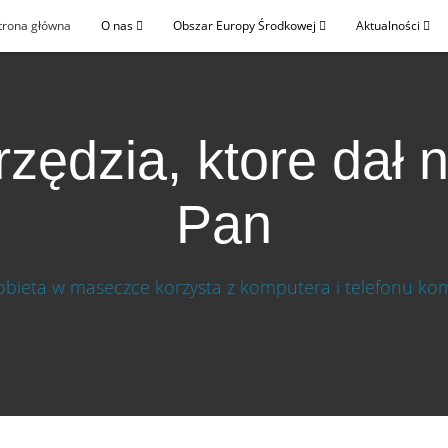
trona główna
O nas
Obszar Europy Środkowej
Aktualności
zędzia, ktore dał
Pan
nam Pan