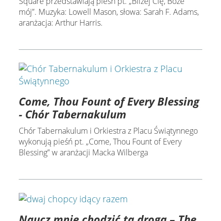
Square przedstawiają pieśń pt. „Bliżej Cię, Boże
mój”. Muzyka: Lowell Mason, słowa: Sarah F. Adams,
aranżacja: Arthur Harris.
Come, Thou Fount of Every Blessing
- Chór Tabernakulum
Chór Tabernakulum i Orkiestra z Placu Świątynnego
wykonują pieśń pt. „Come, Thou Fount of Every
Blessing” w aranżacji Macka Wilberga
Naucz mnie chodzić tą drogą – The