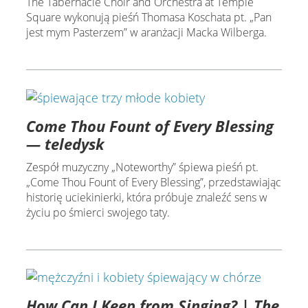
The Tabernacle Choir and Orchestra at Temple
Square wykonują pieśń Thomasa Koschata pt. „Pan
jest mym Pasterzem” w aranżacji Macka Wilberga.
Come Thou Fount of Every Blessing
— teledysk
Zespół muzyczny „Noteworthy” śpiewa pieśń pt.
„Come Thou Fount of Every Blessing”, przedstawiając
historię uciekinierki, która próbuje znaleźć sens w
życiu po śmierci swojego taty.
How Can I Keep from Singing? | The