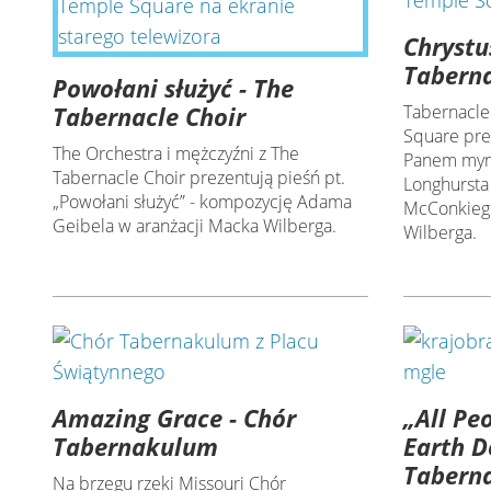
Chryst
Taberna
Powołani służyć - The
Tabernacle Choir
Tabernacle
Square prez
The Orchestra i mężczyźni z The
Panem mym
Tabernacle Choir prezentują pieśń pt.
Longhursta
„Powołani służyć” - kompozycję Adama
McConkiego
Geibela w aranżacji Macka Wilberga.
Wilberga.
Amazing Grace - Chór
„All Pe
Tabernakulum
Earth D
Taberna
Na brzegu rzeki Missouri Chór