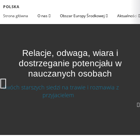
POLSKA
Strona główna
O nas
Obszar Europy Środkowej
Aktualności
Relacje, odwaga, wiara i
dostrzeganie potencjału w
nauczanych osobach
Relacje, odwaga, wiara i dostrzeganie potencjału
w nauczanych osobach
640p