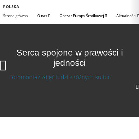
POLSKA
Strona główna
O nas
Obszar Europy Środkowej
Aktualności
Serca spojone w prawości i
jedności
Serca spojone w prawości i jedności
Ściągnij wideo