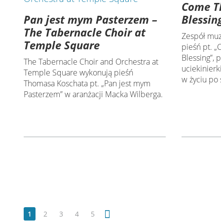
Come Th
Pan jest mym Pasterzem –
Blessin
The Tabernacle Choir at
Zespół muz
Temple Square
pieśń pt. 
Blessing”, 
The Tabernacle Choir and Orchestra at
uciekinierk
Temple Square wykonują pieśń
w życiu po 
Thomasa Koschata pt. „Pan jest mym
Pasterzem” w aranżacji Macka Wilberga.
1
2
3
4
5