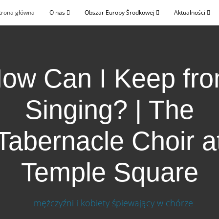
trona główna
O nas
Obszar Europy Środkowej
Aktualności
ow Can I Keep fr
Singing? | The
Tabernacle Choir a
Temple Square