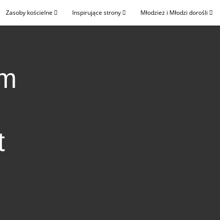
Zasoby kościelne
Inspirujące strony
Młodzież i Młodzi dorośli
om
t