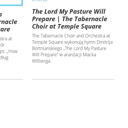
The Lord My Pasture Will
m
Prepare | The Tabernacle
rnacle
Choir at Temple Square
uare
The Tabernacle Choir and Orchestra at
tra at
Temple Square wykonują hymn Dmitrija
wór
Bortnianskiego „The Lord My Pasture
 pt. „How
Will Prepare” w aranżacji Macka
dług
Wilberga.