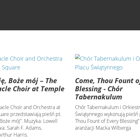
Cię, Boże mój – The
Come, Thou Fount o
cle Choir at Temple
Blessing - Chór
Tabernakulum
acle Choir and Orchestra at
Chór Tabernakulum i Orkiestr
are przedstawiają pieśń pt.
Świątynnego wykonują pieśń 
, Boże mój”. Muzyka: Lowell
Thou Fount of Every Blessing”
wa: Sarah F. Adams,
aranżacji Macka Wilberga
Arthur Harris.