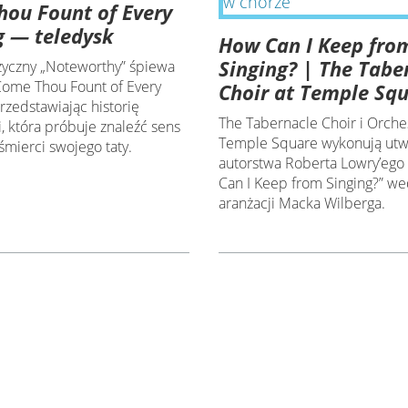
ou Fount of Every
g — teledysk
How Can I Keep fro
Singing? | The Tabe
yczny „Noteworthy” śpiewa
„Come Thou Fount of Every
Choir at Temple Sq
przedstawiając historię
The Tabernacle Choir i Orches
i, która próbuje znaleźć sens
Temple Square wykonują ut
śmierci swojego taty.
autorstwa Roberta Lowry’ego
Can I Keep from Singing?” we
aranżacji Macka Wilberga.