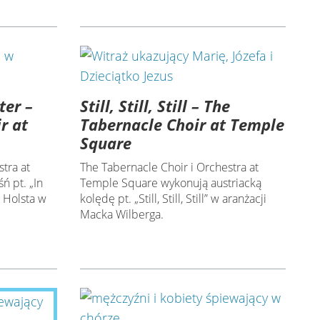
ter –
Still, Still, Still – The
r at
Tabernacle Choir at Temple
Square
tra at
The Tabernacle Choir i Orchestra at
ń pt. „In
Temple Square wykonują austriacką
 Holsta w
kolędę pt. „Still, Still, Still” w aranżacji
Macka Wilberga.