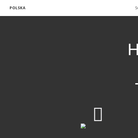
POLSKA
S
H