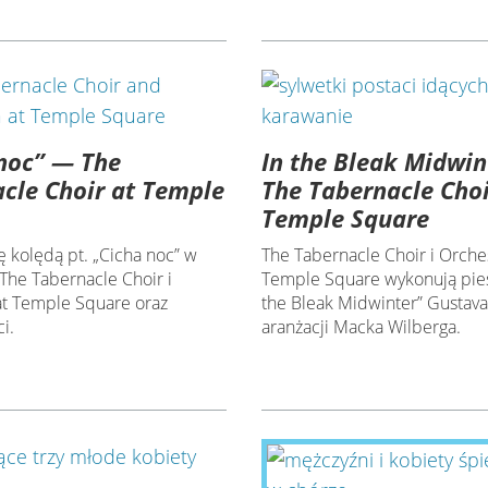
noc” — The
In the Bleak Midwin
cle Choir at Temple
The Tabernacle Choi
Temple Square
ę kolędą pt. „Cicha noc” w
The Tabernacle Choir i Orches
The Tabernacle Choir i
Temple Square wykonują pieś
at Temple Square oraz
the Bleak Midwinter” Gustava
i.
aranżacji Macka Wilberga.