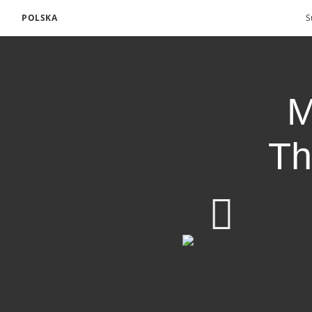
POLSKA
S
M
Th