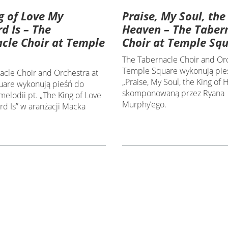
g of Love My
Praise, My Soul, the
d Is – The
Heaven – The Taber
cle Choir at Temple
Choir at Temple Sq
The Tabernacle Choir and Orc
Temple Square wykonują pieś
acle Choir and Orchestra at
„Praise, My Soul, the King of
are wykonują pieśń do
skomponowaną przez Ryana
 melodii pt. „The King of Love
Murphy’ego.
d Is” w aranżacji Macka