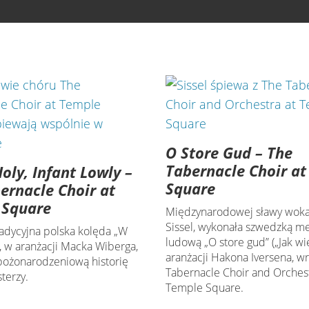
O Store Gud – The
Tabernacle Choir a
Holy, Infant Lowly –
Square
ernacle Choir at
 Square
Międzynarodowej sławy wokal
Sissel, wykonała szwedzką m
radycyjna polska kolęda „W
ludową „O store gud” („Jak wie
”, w aranżacji Macka Wiberga,
aranżacji Hakona Iversena, wr
ożonarodzeniową historię
Tabernacle Choir and Orchest
sterzy.
Temple Square.