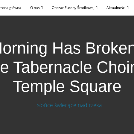
trona główna
O nas
Obszar Europy Środkowej
Aktualności
orning Has Broken
e Tabernacle Choir
Temple Square