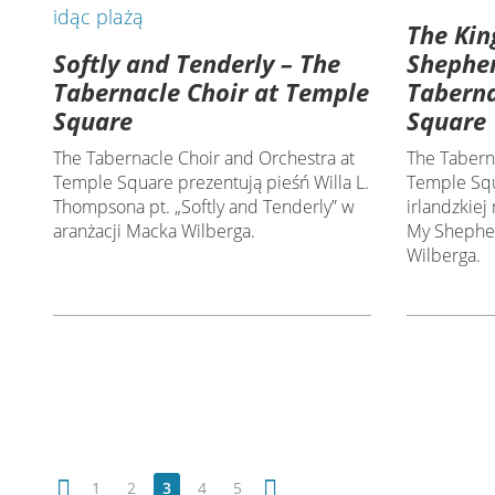
The Kin
Softly and Tenderly – The
Shepher
Tabernacle Choir at Temple
Taberna
Square
Square
The Tabernacle Choir and Orchestra at
The Tabern
Temple Square prezentują pieśń Willa L.
Temple Squ
Thompsona pt. „Softly and Tenderly” w
irlandzkiej
aranżacji Macka Wilberga.
My Shepher
Wilberga.
1
2
3
4
5