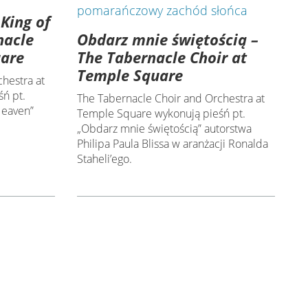
 King of
Obdarz mnie świętością –
nacle
The Tabernacle Choir at
uare
Temple Square
hestra at
ń pt.
The Tabernacle Choir and Orchestra at
 Heaven”
Temple Square wykonują pieśń pt.
„Obdarz mnie świętością” autorstwa
Philipa Paula Blissa w aranżacji Ronalda
Staheli’ego.