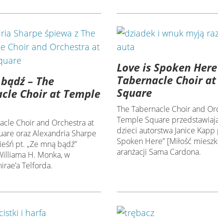
Love is Spoken Here
Tabernacle Choir a
bądź – The
Square
cle Choir at Temple
The Tabernacle Choir and Orc
Temple Square przedstawiaj
acle Choir and Orchestra at
dzieci autorstwa Janice Kapp p
are oraz Alexandria Sharpe
Spoken Here” [Miłość mieszk
ieśń pt. „Ze mną bądź”
aranżacji Sama Cardona.
Williama H. Monka, w
hirae’a Telforda.