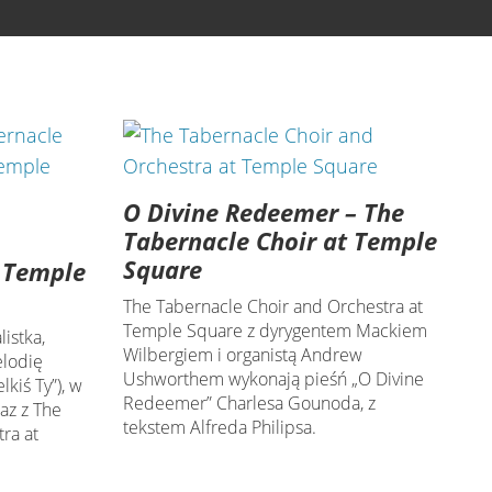
O Divine Redeemer – The
Tabernacle Choir at Temple
Square
t Temple
The Tabernacle Choir and Orchestra at
Temple Square z dyrygentem Mackiem
istka,
Wilbergiem i organistą Andrew
elodię
Ushworthem wykonają pieśń „O Divine
lkiś Ty”), w
Redeemer” Charlesa Gounoda, z
az z The
tekstem Alfreda Philipsa.
ra at