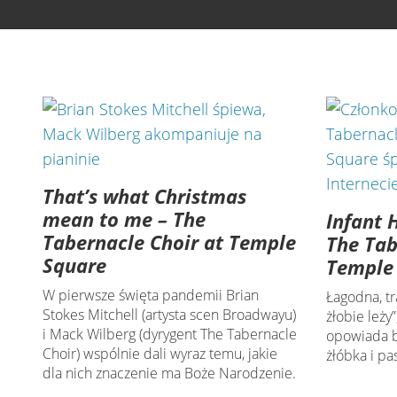
That’s what Christmas
mean to me – The
Infant 
Tabernacle Choir at Temple
The Tab
Square
Temple
W pierwsze święta pandemii Brian
Łagodna, t
Stokes Mitchell (artysta scen Broadwayu)
żłobie leży
i Mack Wilberg (dyrygent The Tabernacle
opowiada b
Choir) wspólnie dali wyraz temu, jakie
żłóbka i pa
dla nich znaczenie ma Boże Narodzenie.