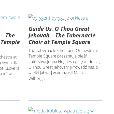
Guide Us, O Thou Great
 – The
Jehovah – The Tabernacle
t Temple
Choir at Temple Square
The Tabernacle Choir and Orchestra at
Temple Square prezentują pieśń
hestra at
autorstwa Johna Hughesa pt. „Guide Us,
ą hymn dla
O Thou Great Jehovah” [Prowadź nas, o
t. „Love Is
wielki Jahwe] w aranżacji Macka
a tu] w
Wilberga.