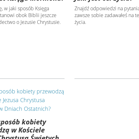
, w jaki sposób Księga
Znajdź odpowiedzi na pytania
anowi obok Biblii jeszcze
zawsze sobie zadawałeś na t
dectwo o Jezusie Chrystusie.
życia.
sposób kobiety
zą w Kościele
Chrystusa Świętych