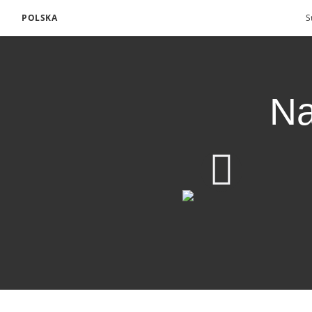
POLSKA
S
Na
720p
360p