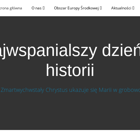
trona główna
O nas
Obszar Europy Środkowej
Aktualności
jwspanialszy dzie
historii