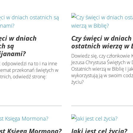
ęci w dniach
Czy święci w dniach
ch są
ostatnich wierzą w 
ijanami?
Dowiedz się, czy członkowie 
Jezusa Chrystusa Świętych w 
 odpowiedzi na to i na inne
Ostatnich wierzą w Biblię i ja
 temat przekonań świętych w
wykorzystują ją w swoim cod
tnich, odwiedź stronę:
życiu?
est Księga Mormona?
Jaki jest cel życia?