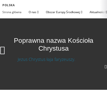
POLSKA
Strona główna
O nas
Obszar Europy Środkowej
Aktualności
Poprawna nazwa Kościoła
Chrystusa
720p
360p